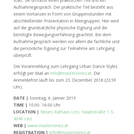
statt. Sie umfasst einen praktischen Teil und ein
Aufnahmegespräch. Der praktische Teil besteht aus
einem Vortanzen in Form von Gruppenstunden mit
abschließender Präsentation in Kleingruppen. Hier wird
auf die grundsätzliche physische Eignung und die
benötigte Bewegungserfahrung geachtet. Bei dem
Aufnahmegespräch werden vor allem die fachliche und
die persönliche Eignung zur Teilnahme am Lehrgang
überprüft.
Die Voranmeldung zum Lehrgang Urban Dance Styles
erfolgt per Mail an
info@masterseriez.at
. Die
Anmeldefrist läuft bis zum 23. Dezember 2018 (23.59
Uhr).
DATE |
Sonntag, 6. Jänner 2019
TIME |
10.00- 16.00 Uhr
LOCATION |
Neues Rathaus Linz, Hauptstraße 1-5,
4040 Linz
WEB |
www.masterseriez.at
REGISTRATION |
info@masterseriez.at